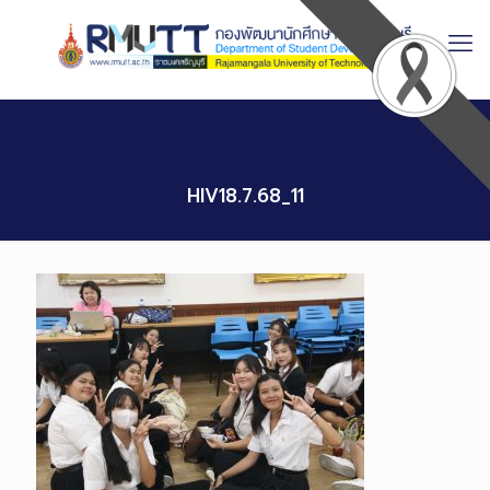
Skip
to
Content
HIV18.7.68_11