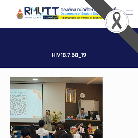
Skip
to
Content
HIV18.7.68_19