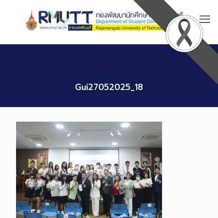
Skip
to
Content
Gui27052025_18