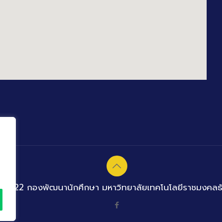
 2022 กองพัฒนานักศึกษา มหาวิทยาลัยเทคโนโลยีราชมงคลธั