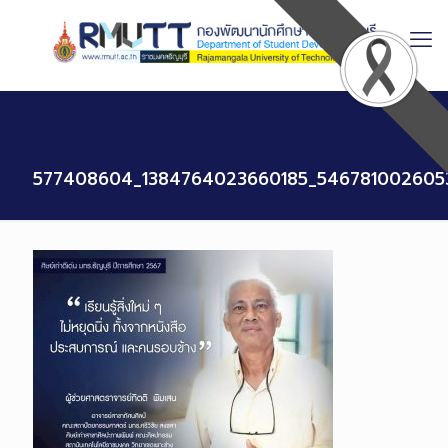
Skip
to
Content
577408604_1384764023660185_546781002605