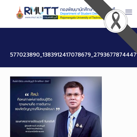
Skip
to
Content
577023890_1383912417078679_2793677874447