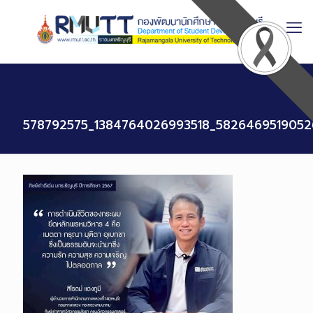
Skip
to
Content
578792575_1384764026993518_5826469519052