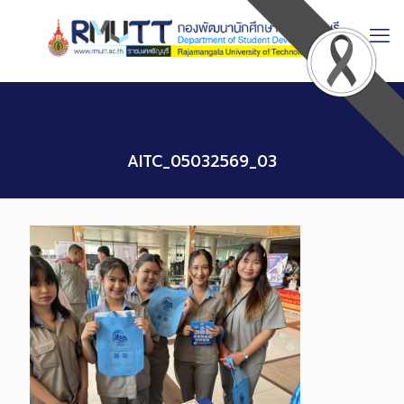
Skip
to
Content
AITC_05032569_03