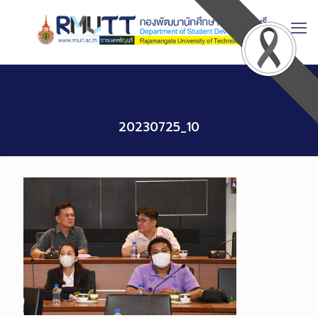
Skip
to
Content
20230725_10