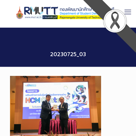
Skip
to
Content
20230725_03