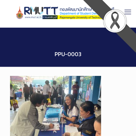
Skip
to
Content
PPU-0003