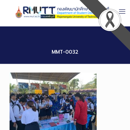
Skip
to
Content
MMT-0032