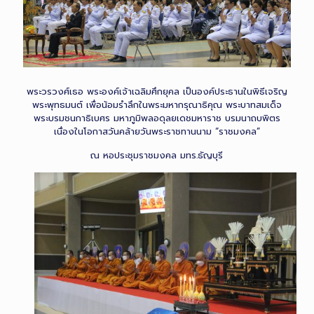
พระวรวงศ์เธอ พระองค์เจ้าเฉลิมศึกยุคล เป็นองค์ประธานในพิธีเจริญ
พระพุทธมนต์ เพื่อน้อมรำลึกในพระมหากรุณาธิคุณ พระบาทสมเด็จ
พระบรมชนกาธิเบศร มหาภูมิพลอดุลยเดชมหาราช บรมนาถบพิตร
เนื่องในโอกาสวันคล้ายวันพระราชทานนาม “ราชมงคล”
ณ หอประชุมราชมงคล มทร.ธัญบุรี