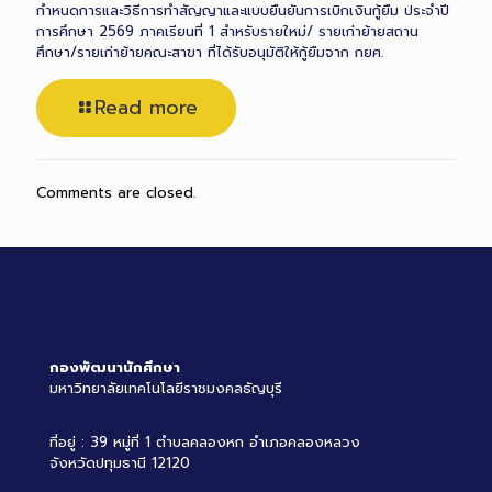
กำหนดการและวิธีการทำสัญญาและแบบยืนยันการเบิกเงินกู้ยืม ประจำปี
การศึกษา 2569 ภาคเรียนที่ 1 สำหรับรายใหม่/ รายเก่าย้ายสถาน
ศึกษา/รายเก่าย้ายคณะสาขา ที่ได้รับอนุมัติให้กู้ยืมจาก กยศ.
Read more
Comments are closed.
กองพัฒนานักศึกษา
มหาวิทยาลัยเทคโนโลยีราชมงคลธัญบุรี
ที่อยู่ : 39 หมู่ที่ 1 ตำบลคลองหก อำเภอคลองหลวง
จังหวัดปทุมธานี 12120