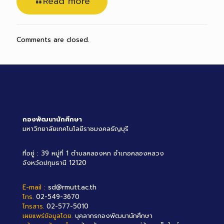
Read more
Comments are closed.
กองพัฒนานักศึกษา
มหาวิทยาลัยเทคโนโลยีราชมงคลธัญบุรี
ที่อยู่ : 39 หมู่ที่ 1 ตำบลคลองหก อำเภอคลองหลวง
จังหวัดปทุมธานี 12120
E-mail :
sd@rmutt.ac.th
โทร.
02-549-3670
โทรสาร.
02-577-5010
เผยแพร่ข้อมูลโดย.
บุคลากรกองพัฒนานักศึกษา