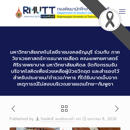
Skip
to
Content
มหาวิทยาลัยเทคโนโลยีราชมงคลธัญบุรี ร่วมกับ ภาค
วิชาเวชศาสตร์การธนาคารเลือด คณะแพทยศาสตร์
ศิริราชพยาบาล มหาวิทยาลัยมหิดล จัดกิจกรรมรับ
บริจาคโลหิตเพื่อช่วยเหลือผู้ป่วยวิกฤต และสำรองไว้
สำหรับประชาชน/ตำรวจ/ทหาร ที่ได้รับบาดเจ็บจาก
เหตุการณ์ไม่สงบบริเวณชายแดนไทย–กัมพูชา
Published by
ไชยสิทธิ์ พงษ์ทองคำ
on
มกราคม 8, 2026