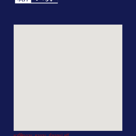
หาที่ฝึกงาน, หางาน, ทำเรซูเม่ ฟรี