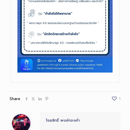
Share
1
ไชยสิทธิ์ พงษ์ทองคำ