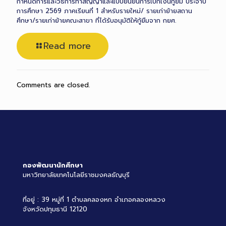
กำหนดการและวิธีการทำสัญญาและแบบยืนยันการเบิกเงินกู้ยืม ประจำปี
การศึกษา 2569 ภาคเรียนที่ 1 สำหรับรายใหม่/ รายเก่าย้ายสถาน
ศึกษา/รายเก่าย้ายคณะสาขา ที่ได้รับอนุมัติให้กู้ยืมจาก กยศ.
Read more
Comments are closed.
กองพัฒนานักศึกษา
มหาวิทยาลัยเทคโนโลยีราชมงคลธัญบุรี
ที่อยู่ : 39 หมู่ที่ 1 ตำบลคลองหก อำเภอคลองหลวง
จังหวัดปทุมธานี 12120