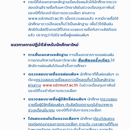
กรณีที่ส่งเอกสารหลักฐานเรียบร้อยแล้วให้นักศึกษาตรวจ
สอบบัญชีรายชื่อกับมหาวิทยาลัยในช่วงเดือนกุมภาพันธ์
ของปีที่ต้องเข้ารับการตรวจเลือก ผ่านทาง
www.sd.rmutt.ac.th เมื่อตรวจสอบแล้ว หากมีรายชื่อให้
นักศึกษาดาวน์โหลดเก็บไว้เป็นหลักฐาน เพื่อไว้ใช้ยืนยัน
สิทธิกับสัสดีในกรณีที่ไปตรวจสอบรายชื่อกับทางสัสดีเขต
แล้ว ปรากฏว่าไม่มีรายชื่อผู้ขอผ่อนผันฯ
แนวทางการปฏิบัติสำหรับนักศึกษาใหม่
การยื่นเอกสารหลักฐาน
การยื่นเอกสารการขอผ่อนผัน
การเกณฑ์ทหารกับมหาวิทยาลัย
ยื่นเพียงครั้งเดียว
ใช้
สิทธิการผ่อนผันได้จนสำเร็จการศึกษา
ตรวจสอบรายชื่อขอผ่อนผันฯ
นักศึกษาที่ยื่นผ่อนผันฯ จะ
ต้อง
ตรวจสอบรายชื่อและดาวน์โหลดเก็บไว้เป็นหลักฐาน
ผ่านทาง
www.sd.rmutt.ac.th
ในช่วงเดือนกุมภาพันธ์
ของปีที่จะเข้ารับการตรวจเลือก
ตรวจสอบรายชื่อผู้มีสิทธิ์ผ่อนผันฯ
นักศึกษา
ตรวจสอบ
รายชื่อผู้มีสิทธิ์ผ่อนผันฯ กับสัสดีเขตตามภูมิลำเนาทหาร
ช่วงเดือนมีนาคม
ของปีที่เข้ารับการตรวจเลือก
ไปแสดงตนในวันตรวจเลือกฯ
นักศึกษา
ต้องไปแสดง
ตนต่อคณะกรรมการตรวจเลือก ตามวัน เวลาสถานที่ที่ระบุ
ในหมายเรียกฯ
ทุกปีจนกว่าจะสำเร็จการศึกษา หากหลีก