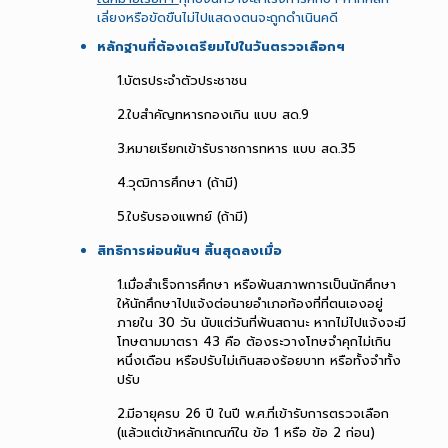
เลี่ยงหรือขัดขืนไม่ไปแสดงตนจะถูกดำเนินคดี
หลักฐานที่ต้องเตรียมไปในวันตรวจเลือกฯ
1.บัตรประจำตัวประชาชน
2.ใบสำคัญทหารกองเกิน แบบ สด.9
3.หมายเรียกเข้ารับราชการทหาร แบบ สด.35
4.วุฒิการศึกษา (ถ้ามี)
5.ใบรับรองแพทย์ (ถ้ามี)
สิทธิการผ่อนผันฯ สิ้นสุดลงเมื่อ
1.เมื่อสำเร็จการศึกษา หรือพ้นสภาพการเป็นนักศึกษา
ให้นักศึกษาไปแจ้งต่อนายอำเภอท้องที่ที่ตนเองอยู่
ภายใน 30 วัน นับแต่วันที่พ้นสถานะ หากไม่ไปแจ้งจะมี
โทษตามมาตรา 43 คือ ต้องระวางโทษจำคุกไม่เกิน
หนึ่งเดือน หรือปรับไม่เกินสองร้อยบาท หรือทั้งจำทั้ง
ปรับ
2.มีอายุครบ 26 ปี ในปี พ.ศ.ที่เข้ารับการตรวจเลือก
(แล้วแต่เข้าหลักเกณฑ์ใน ข้อ 1 หรือ ข้อ 2 ก่อน)