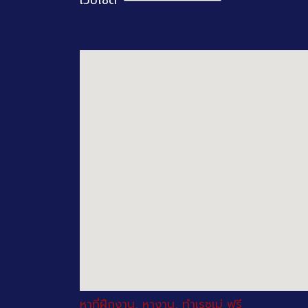
หาที่ฝึกงาน, หางาน, ทำเรซูเม่ ฟรี