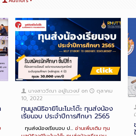
Authors
Long
Description
นางสาววีณา อยู่ในวงษ์
on
ตุลาคม
10, 2022
L
D
า
ทุนมูลนิธิอายิโนะโมะโต๊ะ ทุนส่งน้อง
เรียนจบ ประจำปีการศึกษา 2565
ม
ทุนส่งน้องเรียนจบ ป…
อ่านเพิ่มเติม
ทุน
มูลนิธิอายิโนะโมะโต๊ะ ทุนส่งน้องเรียนจบ