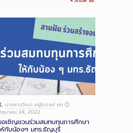
Show all
ong
escription
นางสาววีณา อยู่ในวงษ์
on
มิถุนายน 24, 2022
ขอเชิญชวนร่วมสมทบทุนการศึกษา
ให้กับน้องๆ มทร.ธัญบุรี