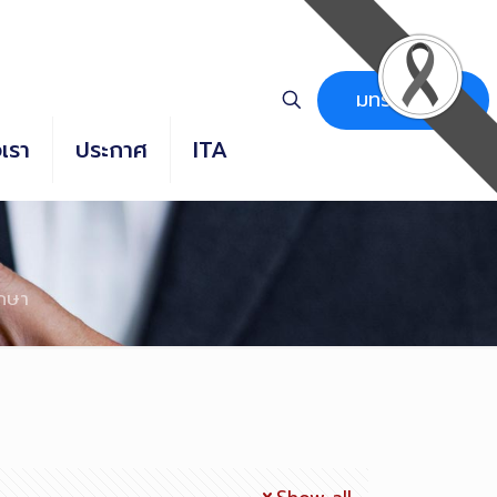
มทร.ธัญบุรี
อเรา
ประกาศ
ITA
ึกษา