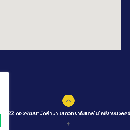
 2022 กองพัฒนานักศึกษา มหาวิทยาลัยเทคโนโลยีราชมงคลธั