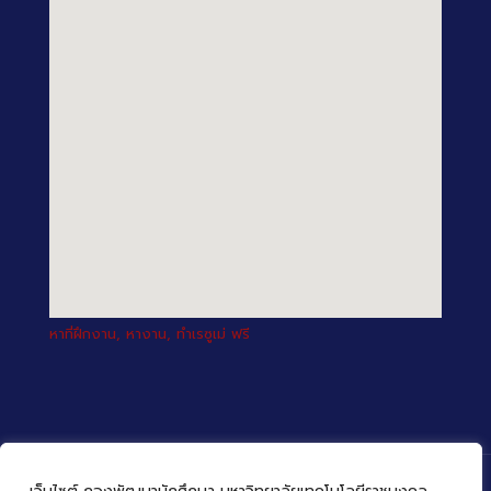
หาที่ฝึกงาน, หางาน, ทำเรซูเม่ ฟรี