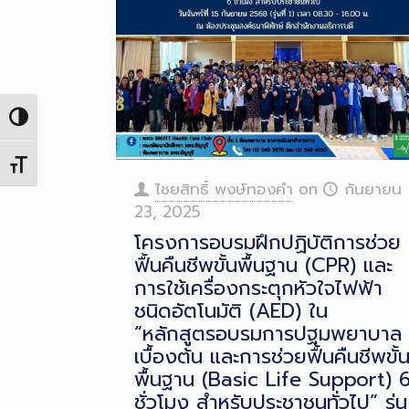
Toggle High Contrast
Toggle Font size
ไชยสิทธิ์ พงษ์ทองคำ
on
กันยายน
23, 2025
โครงการอบรมฝึกปฏิบัติการช่วย
ฟื้นคืนชีพขั้นพื้นฐาน (CPR) และ
การใช้เครื่องกระตุกหัวใจไฟฟ้า
ชนิดอัตโนมัติ (AED) ใน
“หลักสูตรอบรมการปฐมพยาบาล
เบื้องต้น และการช่วยฟื้นคืนชีพขั้
พื้นฐาน (Basic Life Support) 
ชั่วโมง สำหรับประชาชนทั่วไป” รุ่น