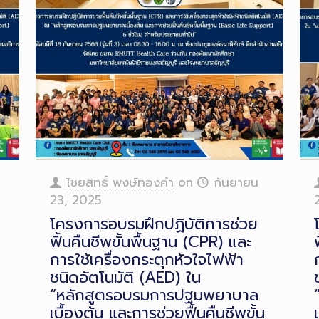
ไชยสิทธิ์ พงษ์ทองคำ
on
กันยายน
23, 2025
โครงการอบรมฝึกปฏิบัติการช่วย
ฟื้นคืนชีพขั้นพื้นฐาน (CPR) และ
การใช้เครื่องกระตุกหัวใจไฟฟ้า
ชนิดอัตโนมัติ (AED) ใน
“หลักสูตรอบรมการปฐมพยาบาล
น
เบื้องต้น และการช่วยฟื้นคืนชีพขั้น