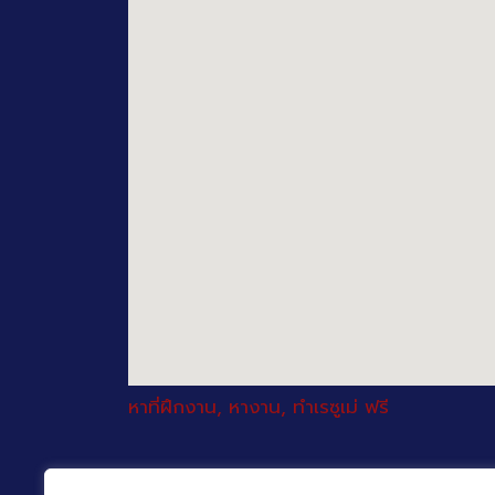
หาที่ฝึกงาน, หางาน, ทำเรซูเม่ ฟรี