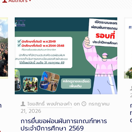
Authors
ม
ไชยสิทธิ์ พงษ์ทองคำ
on
กรกฎาคม
า
21, 2026
การยื่นขอผ่อนผันการเกณฑ์ทหาร
ประจำปีการศึกษา 2569
ม