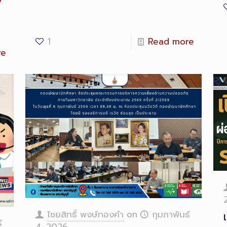
ก
1
Read more
re
ไชยสิทธิ์ พงษ์ทองคำ
on
กุมภาพันธ์
์