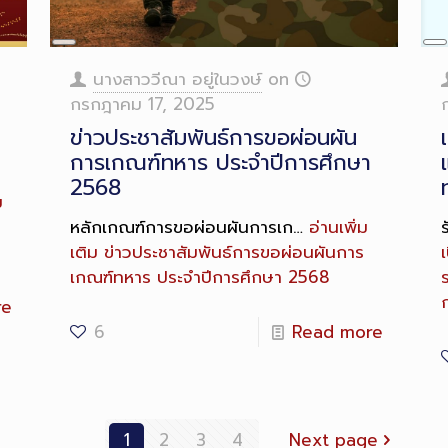
Long
L
Description
D
นางสาววีณา อยู่ในวงษ์
on
กรกฎาคม 17, 2025
ข่าวประชาสัมพันธ์การขอผ่อนผัน
การเกณฑ์ทหาร ประจำปีการศึกษา
2568
ม
หลักเกณฑ์การขอผ่อนผันการเก…
อ่านเพิ่ม
เติม
ข่าวประชาสัมพันธ์การขอผ่อนผันการ
เกณฑ์ทหาร ประจำปีการศึกษา 2568
re
6
Read more
1
2
3
4
Next page