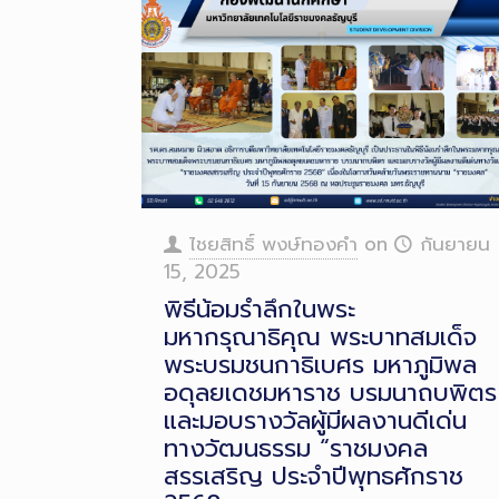
ไชยสิทธิ์ พงษ์ทองคำ
on
กันยายน
15, 2025
พิธีน้อมรำลึกในพระ
มหากรุณาธิคุณ พระบาทสมเด็จ
พระบรมชนกาธิเบศร มหาภูมิพล
อดุลยเดชมหาราช บรมนาถบพิตร
และมอบรางวัลผู้มีผลงานดีเด่น
ทางวัฒนธรรม “ราชมงคล
สรรเสริญ ประจำปีพุทธศักราช