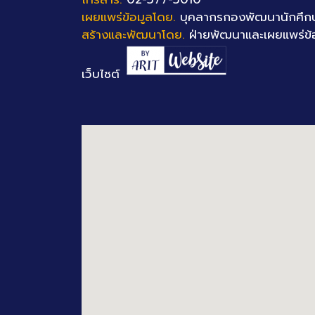
เผยแพร่ข้อมูลโดย.
บุคลากรกองพัฒนานักศึก
สร้างและพัฒนาโดย.
ฝ่ายพัฒนาและเผยแพร่ข้
เว็บไซต์