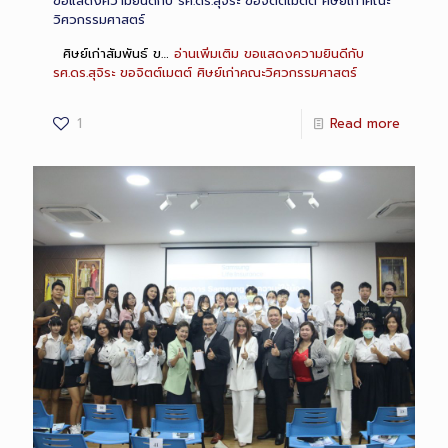
ขอแสดงความยินดีกับ รศ.ดร.สุจิระ ขอจิตต์เมตต์ ศิษย์เก่าคณะ
วิศวกรรมศาสตร์
ศิษย์เก่าสัมพันธ์ ข…
อ่านเพิ่มเติม
ขอแสดงความยินดีกับ
รศ.ดร.สุจิระ ขอจิตต์เมตต์ ศิษย์เก่าคณะวิศวกรรมศาสตร์
1
Read more