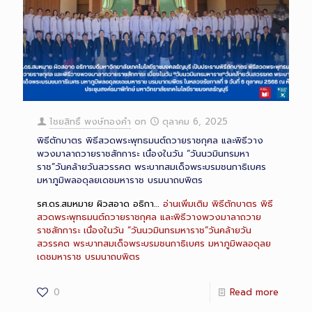
ไชยสิทธิ์ พงษ์ทองคำ
on
ตุลาคม 6, 2025
พิธีตักบาตร พิธีสวดพระพุทธมนต์ถวายราชกุศล และพิธีวาง
พวงมาลาถวายราชสักการะ เนื่องในวัน “วันนวมินทรมหา
ราช”วันคล้ายวันสวรรคต พระบาทสมเด็จพระบรมชนกาธิเบศร
มหาภูมิพลอดุลยเดชมหาราช บรมนาถบพิตร
รศ.ดร.สมหมาย ผิวสอาด อธิกา…
อ่านเพิ่มเติม
พิธีตักบาตร พิธี
สวดพระพุทธมนต์ถวายราชกุศล และพิธีวางพวงมาลาถวาย
ราชสักการะ เนื่องในวัน “วันนวมินทรมหาราช”วันคล้ายวัน
สวรรคต พระบาทสมเด็จพระบรมชนกาธิเบศร มหาภูมิพลอดุลย
เดชมหาราช บรมนาถบพิตร
0
Read more