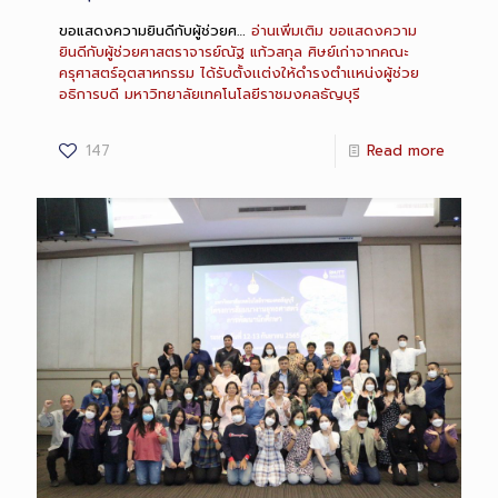
ขอแสดงความยินดีกับผู้ช่วยศ…
อ่านเพิ่มเติม
ขอแสดงความ
ยินดีกับผู้ช่วยศาสตราจารย์ณัฐ แก้วสกุล ศิษย์เก่าจากคณะ
ครุศาสตร์อุตสาหกรรม ได้รับตั้งเเต่งให้ดำรงตำเเหน่งผู้ช่วย
อธิการบดี มหาวิทยาลัยเทคโนโลยีราชมงคลธัญบุรี
147
Read more