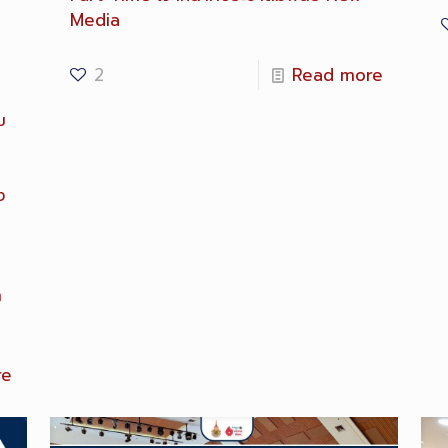
Media
2
Read more
ม
ง
า
re