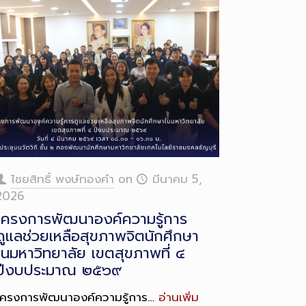
ไชยสิทธิ์ พงษ์ทองคำ
on
มีนาคม 5,
2026
โครงการพัฒนาองค์ความรู้การ
ดูแลช่วยเหลือสุขภาพจิตนักศึกษา
ในมหาวิทยาลัย เขตสุขภาพที่ ๔
ปีงบประมาณ ๒๕๖๙
โครงการพัฒนาองค์ความรู้การ…
อ่านเพิ่ม