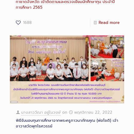
กาชาดจังหวัด เข้าติดตามและตรวจเยี่ยมนักศึกษาทุน ประจำปี
การศึกษา 2565
1688
Read more
Long
Description
นางสาววีณา อยู่ในวงษ์
on
พฤศจิกายน 22, 2022
พิธีรับมอบทุนการศึกษาจากพระครูภาวนาภัทรคุณ (พ่อโชติ) เจ้า
อาวาสวัดพุทไธศวรรย์