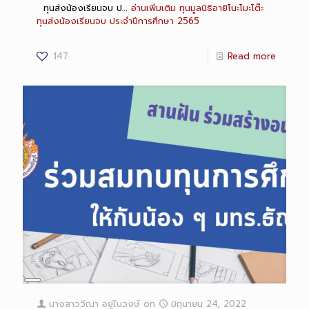
ทุนส่งน้องเรียนจบ ป…
อ่านเพิ่มเติม
ทุนมูลนิธิอายิโนะโมะโต๊ะ
ทุนส่งน้องเรียนจบ ประจำปีการศึกษา 2565
147
Read more
Long
Description
นางสาววีณา อยู่ในวงษ์
on
มิถุนายน 24, 2022