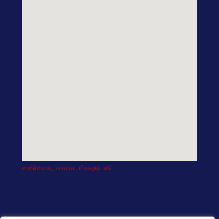
หาที่ฝึกงาน, หางาน, ทำเรซูเม่ ฟรี