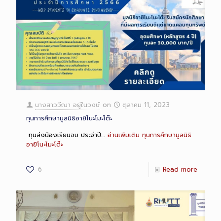
นางสาววีณา อยู่ในวงษ์
on
ตุลาคม 11, 2023
ทุนการศึกษามูลนิธิอายิโนะโมะโต๊ะ
ทุนส่งน้องเรียนจบ ประจำปี…
อ่านเพิ่มเติม
ทุนการศึกษามูลนิธิ
อายิโนะโมะโต๊ะ
6
Read more