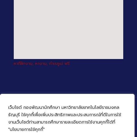
หาที่ฝึกงาน, หางาน, ทำเรซูเม่ ฟรี
เว็บไซต์ กองพัฒนานักศึกษา มหาวิทยาลัยเทคโนโลยีราชมงคล
ธัญบุรี ใช้คุกกี้เพื่อเพิ่มประสิทธิภาพและประสบการณ์ที่ดีในการใช้
งานเว็บไซต์ท่านสามารถศึกษารายละเอียดการใช้งานคุกกี้ได้ที่
© 2022 กองพัฒนานักศึกษา มหาวิทยาลัยเทคโนโลยีราชมงคล
ธัญบุรี
"นโยบายการใช้คุกกี้"