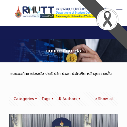
Skip
to
Content
แนะแนวศึกษาต่อ
แนะแนวศึกษาต่อระดับ ป.ตรี ป.โท ป.เอก ป.บัณฑิต หลักสูตรระยะสั้น
Categories
Tags
Authors
Show all