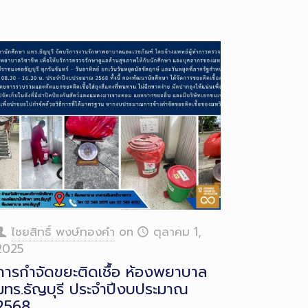
ไชยสิทธิ์ พงษ์ทองคำ
on
ตุลาคม 1,
2025
การกำจัดขยะติดเชื้อ ห้องพยาบาล
มทร.ธัญบุรี ประจำปีงบประมาณ
2568