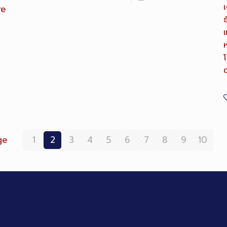
เ
re
ห
ge
1
2
3
4
5
6
7
8
9
10