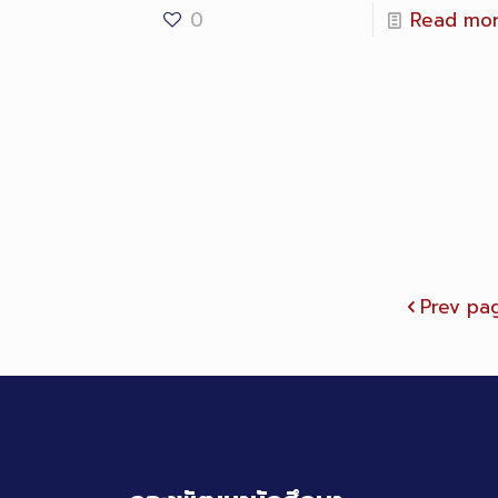
0
Read mo
Prev pa