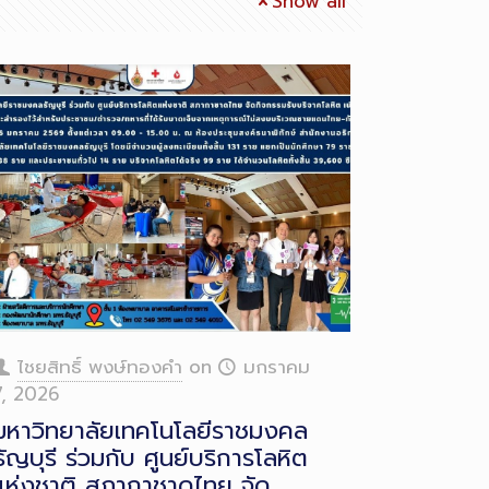
Show all
ไชยสิทธิ์ พงษ์ทองคำ
on
มกราคม
7, 2026
มหาวิทยาลัยเทคโนโลยีราชมงคล
ธัญบุรี ร่วมกับ ศูนย์บริการโลหิต
แห่งชาติ สภากาชาดไทย จัด