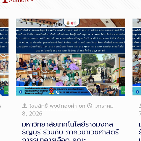
Authors
์
ไชยสิทธิ์ พงษ์ทองคำ
on
มกราคม
8, 2026
มหาวิทยาลัยเทคโนโลยีราชมงคล
ธัญบุรี ร่วมกับ ภาควิชาเวชศาสตร์
การธนาคารเลือด คณะ