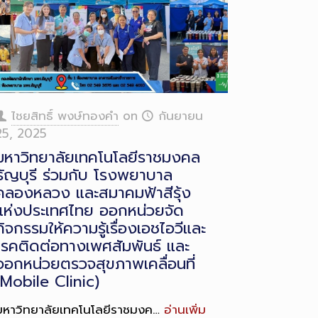
ไชยสิทธิ์ พงษ์ทองคำ
on
กันยายน
25, 2025
มหาวิทยาลัยเทคโนโลยีราชมงคล
ธัญบุรี ร่วมกับ โรงพยาบาล
คลองหลวง และสมาคมฟ้าสีรุ้ง
แห่งประเทศไทย ออกหน่วยจัด
กิจกรรมให้ความรู้เรื่องเอชไอวีและ
โรคติดต่อทางเพศสัมพันธ์ และ
ออกหน่วยตรวจสุขภาพเคลื่อนที่
(Mobile Clinic)
มหาวิทยาลัยเทคโนโลยีราชมงค…
อ่านเพิ่ม