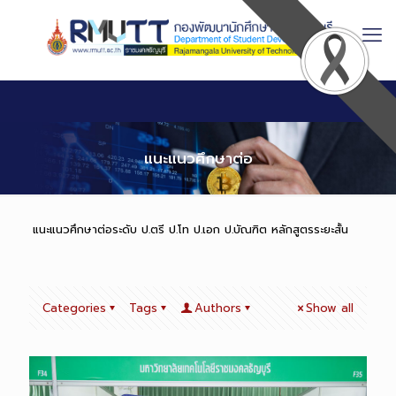
Skip
to
Content
แนะแนวศึกษาต่อ
แนะแนวศึกษาต่อระดับ ป.ตรี ป.โท ป.เอก ป.บัณฑิต หลักสูตรระยะสั้น
Categories
Tags
Authors
Show all