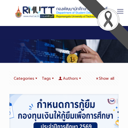
Skip
to
Content
กยศ
Categories
Tags
Authors
Show all