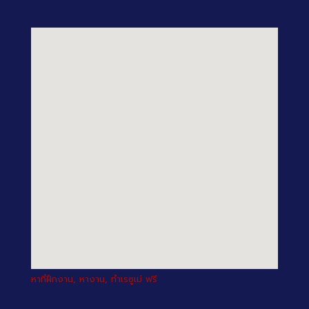
หาที่ฝึกงาน, หางาน, ทำเรซูเม่ ฟรี