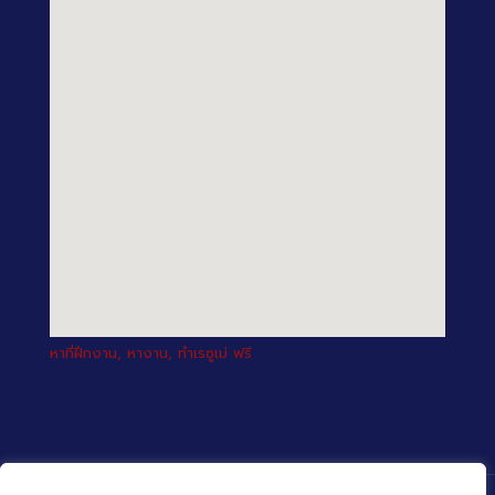
หาที่ฝึกงาน, หางาน, ทำเรซูเม่ ฟรี