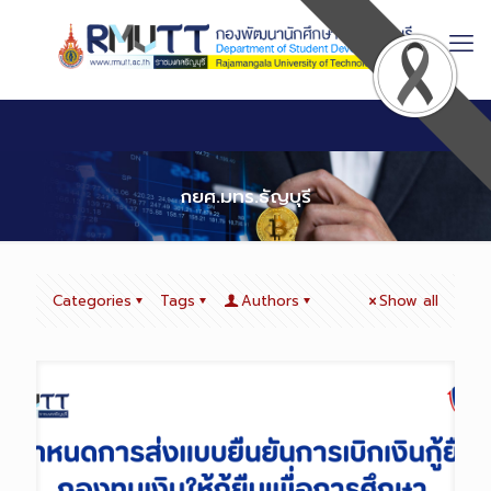
Skip
to
Content
กยศ.มทร.ธัญบุรี
Categories
Tags
Authors
Show all