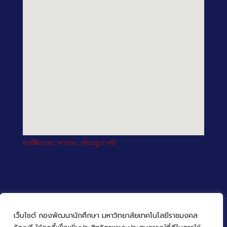
หาที่ฝึกงาน, หางาน, ทำเรซูเม่ ฟรี
เว็บไซต์ กองพัฒนานักศึกษา มหาวิทยาลัยเทคโนโลยีราชมงคล