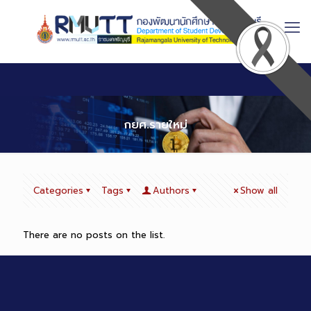
Skip
to
Content
กยศ.รายใหม่
Categories
Tags
Authors
Show all
There are no posts on the list.