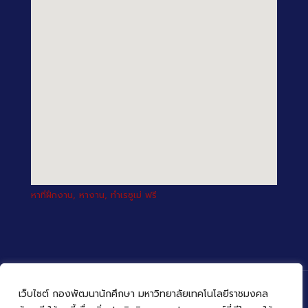
หาที่ฝึกงาน, หางาน, ทำเรซูเม่ ฟรี
เว็บไซต์ กองพัฒนานักศึกษา มหาวิทยาลัยเทคโนโลยีราชมงคล