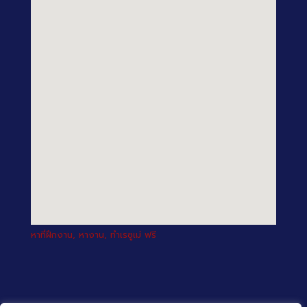
หาที่ฝึกงาน, หางาน, ทำเรซูเม่ ฟรี