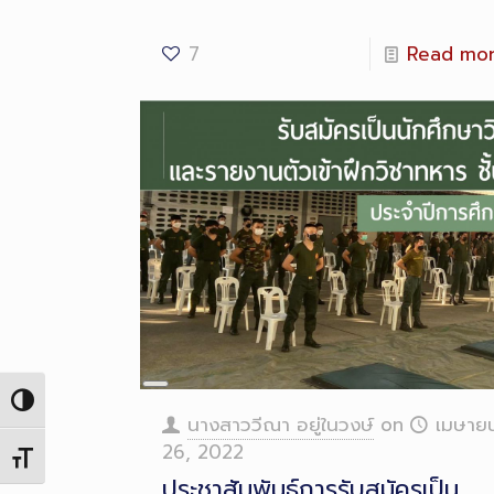
7
Read mo
Long
Toggle High Contrast
Description
นางสาววีณา อยู่ในวงษ์
on
เมษาย
26, 2022
Toggle Font size
ประชาสัมพันธ์การรับสมัครเป็น