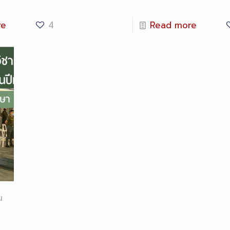
re
4
Read more
น