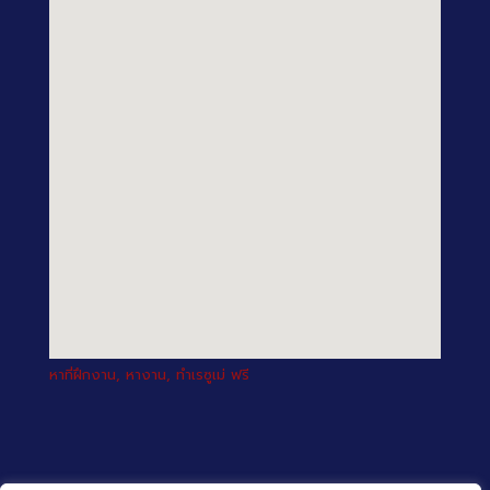
หาที่ฝึกงาน, หางาน, ทำเรซูเม่ ฟรี