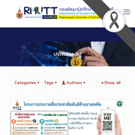
Skip
to
Content
ประกวดคลิป
Categories
Tags
Authors
Show all