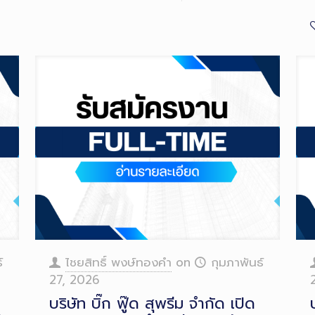
์
ไชยสิทธิ์ พงษ์ทองคำ
on
กุมภาพันธ์
27, 2026
บริษัท บิ๊ก ฟู๊ด สุพรีม จำกัด เปิด