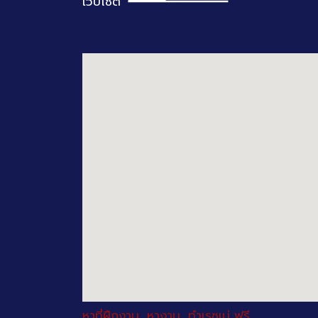
เว็บไซต์
หาที่ฝึกงาน, หางาน, ทำเรซูเม่ ฟรี