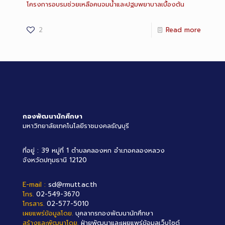
โครงการอบรมช่วยเหลือคนจมน้ำและปฐมพยาบาลเบื้องต้น
2
Read more
กองพัฒนานักศึกษา
มหาวิทยาลัยเทคโนโลยีราชมงคลธัญบุรี
ที่อยู่ : 39 หมู่ที่ 1 ตำบลคลองหก อำเภอคลองหลวง
จังหวัดปทุมธานี 12120
E-mail :
sd@rmutt.ac.th
โทร.
02-549-3670
โทรสาร.
02-577-5010
เผยแพร่ข้อมูลโดย.
บุคลากรกองพัฒนานักศึกษา
สร้างและพัฒนาโดย.
ฝ่ายพัฒนาและเผยแพร่ข้อมูลเว็บไซต์