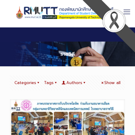
Skip
to
Content
ราชวิถี
Categories
Tags
Authors
Show all