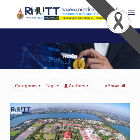
Skip
to
Content
หอพัก
Categories
Tags
Authors
Show all