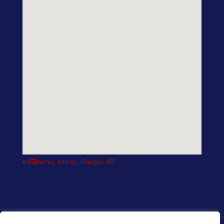
หาที่ฝึกงาน, หางาน, ทำเรซูเม่ ฟรี