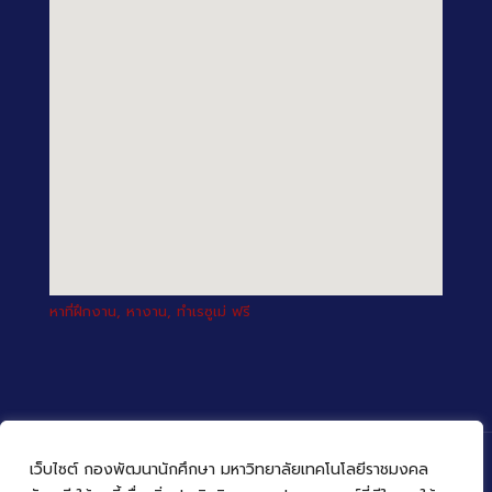
หาที่ฝึกงาน, หางาน, ทำเรซูเม่ ฟรี
เว็บไซต์ กองพัฒนานักศึกษา มหาวิทยาลัยเทคโนโลยีราชมงคล