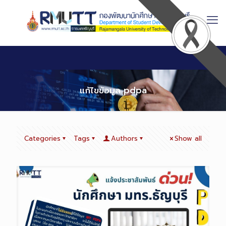
Skip
to
Content
แก้ไขข้อมูล pdpa
Categories
Tags
Authors
Show all