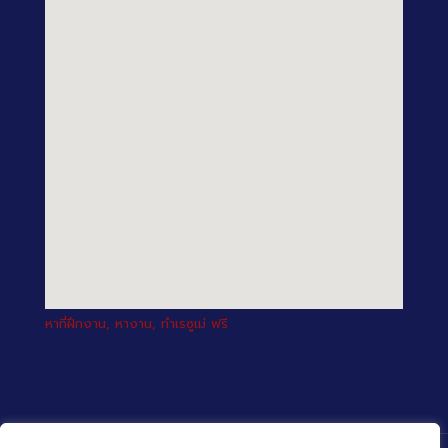
หาที่ฝึกงาน, หางาน, ทำเรซูเม่ ฟรี