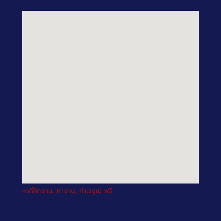
หาที่ฝึกงาน, หางาน, ทำเรซูเม่ ฟรี