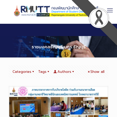
Skip
to
Content
ราชมงคลธัญบุรี;มทร.ธัญบุรี
Categories
Tags
Authors
Show all